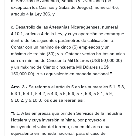
b. Servicios de Alimentos, Bebidas y Diversiones (se
exceptúan los Casinos y Salas de Juegos), numeral 4.6,
artículo 4 la Ley 306, y
c. Desarrollo de las Artesanías Nicaragüenses, numeral
4.10.1, artículo 4 de la Ley; y cuya operación se enmarque
dentro de los siguientes parámetros de calificación: a.
Contar con un mínimo de cinco (5) empleados y un
máximo de treinta (30); y b. Obtener ventas brutas anuales
con un mínimo de Cincuenta Mil Dólares (US$ 50,000.00)
y un máximo de Ciento cincuenta Mil Dólares (US$
150,000.00), o su equivalente en moneda nacional.
”
Arto. 3.-
Se reforma el artículo 5 en los numerales 5.1, 5.3,
5.3.1, 5.4.1, 5.4.2, 5.4.3, 5.5, 5.6, 5.7, 5.8, 5.8.1, 5.9,
5.10.2, y 5.10.3, los que se leerán así:
“
5.1. A las empresas que brinden Servicios de la Industria
Hotelera y cuya inversión mínima, por proyecto e
incluyendo el valor del terreno, sea en dólares o su
equivalente en moneda nacional, para el caso de