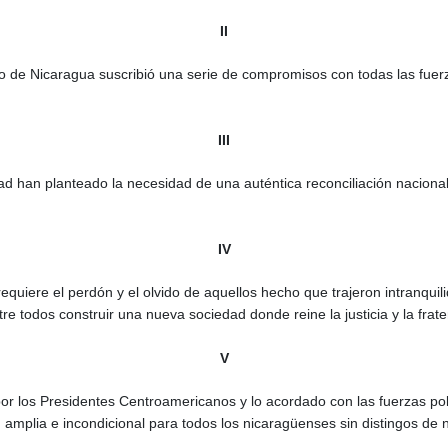
II
 de Nicaragua suscribió una serie de compromisos con todas las fuerz
III
an planteado la necesidad de una auténtica reconciliación nacional que 
IV
requiere el perdón y el olvido de aquellos hecho que trajeron intranqui
 todos construir una nueva sociedad donde reine la justicia y la frate
V
 los Presidentes Centroamericanos y lo acordado con las fuerzas políti
, amplia e incondicional para todos los nicaragüenses sin distingos de 