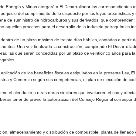
de Energía y Minas otorgará a El Desarrollador las correspondientes a
n perjuicio del cumplimiento de lo dispuesto por las leyes urbanísticas y
ena de suministro de hidrocarburos y sus derivados, que comprenden: im
o aquellos procesos para el desarrollo de la industria petroquímica inc
dentro de un plazo máximo de treinta días hábiles, contados a partir de
entes. Una vez finalizada la construcción, cumpliendo El Desarrollador 
erar, las que serán concedidas por un plazo de veinticinco años para la
ogables.
 aplicación de los beneficios fiscales estipulados en la presente Ley, E
ustria y Comercio según sus competencias, el plan de ejecución de cad
como el oleoducto u otras obras similares que involucren el uso y afect
erán tener de previo la autorización del Consejo Regional correspond
ción, almacenamiento y distribución de combustible, planta de llenado 