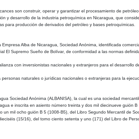
ances son construir, operar y garantizar el procesamiento de petróleo
zación y desarrollo de la industria petroquímica en Nicaragua, que con
as para producción de derivados del petróleo y bases petroquímicas.
a la Empresa Alba de Nicaragua, Sociedad Anónima, identificada comerc
rial El Supremo Sueño de Bolívar, de conformidad a las normas definida
alianza con inversionistas nacionales y extranjeros para el desarrollo d
a personas naturales o jurídicas nacionales o extranjeras para la ejecu
aragua Sociedad Anónima (ALBANISA), la cual es una sociedad mercant
agua e inscrita en asiento número treinta y dos mil diecinueve guión B 
o un mil ocho guión B 5 (1008-B5), del Libro Segundo Mercantil de Soc
dieciséis (15/16), del tomo ciento setenta y uno (171) del Libro de Per