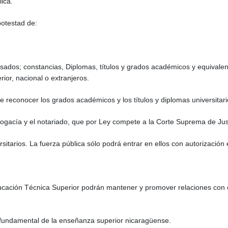
lica.
potestad de:
resados; constancias, Diplomas, títulos y grados académicos y equivale
ior, nacional o extranjeros.
e reconocer los grados académicos y los títulos y diplomas universitari
 abogacía y el notariado, que por Ley compete a la Corte Suprema de Just
versitarios. La fuerza pública sólo podrá entrar en ellos con autorización
ucación Técnica Superior podrán mantener y promover relaciones con en
o fundamental de la enseñanza superior nicaragüense.