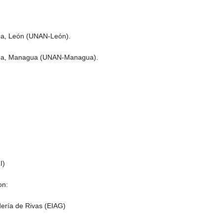
ua, León (UNAN-León).
agua, Managua (UNAN-Managua).
I)
on:
dería de Rivas (EIAG)