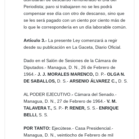
Periodista; paro si trabajaren no se les podrá
compensar ese día con otro de descanso, sino que
se les será pagado con un ciento por ciento más de
lo que le correspondería en un día laborable común.
Artículo 3.-
La presente Ley comenzará a regir
desde su publicación en La Gaceta, Diario Oficial.
Dado en el Salón de Sesiones de la Cámara de
Diputados.- Managua, D. N., 26 de Febrero de
1964.-
J. J. MORALES MARENCO,
D. P.-
OLGA N.
DE SABALLOS,
D. S.-
ARSENIO ÁLVAREZ C.,
D. S.
AL PODER EJECUTIVO.
-
Cámara del Senado.-
Managua, D. N., 27 de Febrero de 1964.-
V. M.
TALAVERA T.,
S. P.-
P. RENER,
S. S.-
ENRIQUE
BELLI,
S. S.
POR TANTO:
Ejecútese.- Casa Presidencial.-
Managua, D. N., veintiocho de Febrero de mil