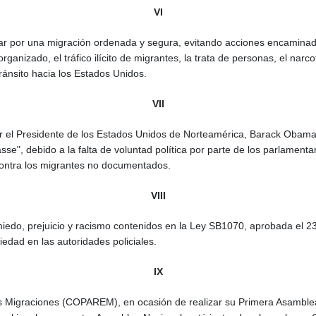
VI
lar por una migración ordenada y segura, evitando acciones encaminada
rganizado, el tráfico ilícito de migrantes, la trata de personas, el narc
ránsito hacia los Estados Unidos.
VII
or el Presidente de los Estados Unidos de Norteamérica, Barack Obam
e", debido a la falta de voluntad política por parte de los parlamenta
contra los migrantes no documentados.
VIII
 miedo, prejuicio y racismo contenidos en la Ley SB1070, aprobada el 23
edad en las autoridades policiales.
IX
 Migraciones (COPAREM), en ocasión de realizar su Primera Asamblea O