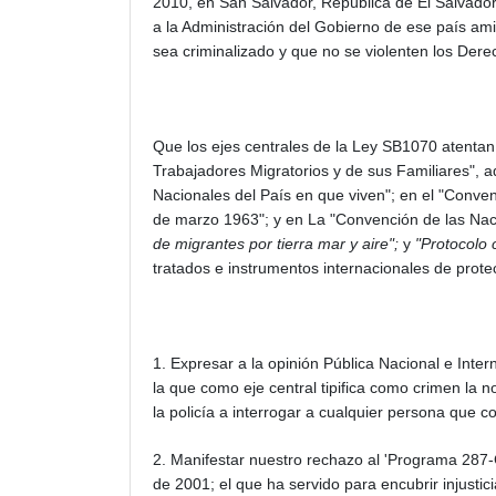
2010, en San Salvador, República de El Salvador
a la Administración del Gobierno de ese país a
sea criminalizado y que no se violenten los De
Que los ejes centrales de la Ley SB1070 atentan 
Trabajadores Migratorios y de sus Familiares",
Nacionales del País en que viven"; en el "Conve
de marzo 1963"; y en La "Convención de las Naci
de migrantes por tierra mar y aire";
y
"Protocolo 
tratados e instrumentos internacionales de pro
1. Expresar a la opinión Pública Nacional e Inte
la que como eje central tipifica como crimen la 
la policía a interrogar a cualquier persona que
2. Manifestar nuestro rechazo al 'Programa 287-
de 2001; el que ha servido para encubrir injustic