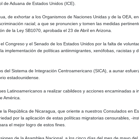
rol de Aduana de Estados Unidos (ICE).
gua, de exhortar a los Organismos de Naciones Unidas y de la OEA, enc
scriminación racial; a que se pronuncien y tomen las medidas pertinen
ón de la Ley SB1070, aprobada el 23 de Abril en Arizona.
el Congreso y el Senado de los Estados Unidos por la falta de voluntad
la implementación de políticas antiinmigrantes, xenófobas, racistas y 
ros del Sistema de Integración Centroamericano (SICA), a aunar esfue
orio estadounidense.
ses Latinoamericanos a realizar cabildeos y acciones encaminadas a in
de América.
s de la República de Nicaragua, que oriente a nuestros Consulados en E
ariedad por la aplicación de estas políticas migratorias censurables, -
ara el mejor logro de estos fines.
iones de la Asamblea Nacional, a los cinco días del mes de mayo del 