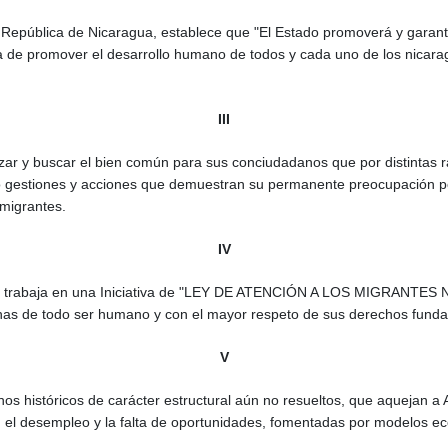
la República de Nicaragua, establece que "El Estado promoverá y garanti
a de promover el desarrollo humano de todos y cada uno de los nicara
III
zar y buscar el bien común para sus conciudadanos que por distintas r
 gestiones y acciones que demuestran su permanente preocupación por
migrantes.
IV
 y trabaja en una Iniciativa de "LEY DE ATENCIÓN A LOS MIGRANT
as de todo ser humano y con el mayor respeto de sus derechos fundam
V
s históricos de carácter estructural aún no resueltos, que aquejan a A
n, el desempleo y la falta de oportunidades, fomentadas por modelos ec