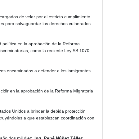
argados de velar por el estricto cumplimiento
tes para salvaguardar los derechos vulnerados
 política en la aprobación de la Reforma
discriminatorias, como la reciente Ley SB 1070
rzos encaminados a defender a los inmigrantes
cidir en la aprobación de la Reforma Migratoria
stados Unidos a brindar la debida protección
instruyéndoles a que establezcan coordinación con
año dos mil diez.
Ing. René Núñez Téllez,