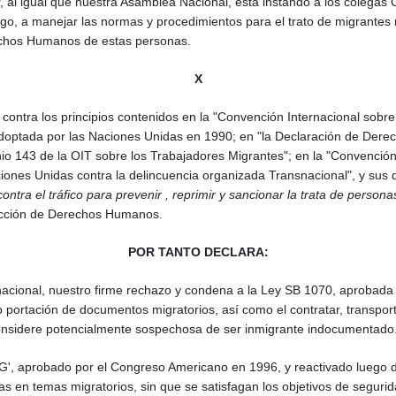
, al igual que nuestra Asamblea Nacional, está instando a los colegas
migo, a manejar las normas y procedimientos para el trato de migrant
rechos Humanos de estas personas.
X
contra los principios contenidos en la "Convención Internacional sobre
 adoptada por las Naciones Unidas en 1990; en "la Declaración de Der
nio 143 de la OIT sobre los Trabajadores Migrantes"; en la "Convenció
ones Unidas contra la delincuencia organizada Transnacional", y sus 
contra el tráfico para prevenir , reprimir y sancionar la trata de perso
tección de Derechos Humanos.
POR TANTO DECLARA:
rnacional, nuestro firme rechazo y condena a la Ley SB 1070, aprobada 
no portación de documentos migratorios, así como el contratar, transpo
 considere potencialmente sospechosa de ser inmigrante indocumentado
G', aprobado por el Congreso Americano en 1996, y reactivado luego de
ias en temas migratorios, sin que se satisfagan los objetivos de seguri