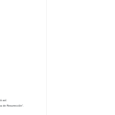
á así:
ua de Resurrección”.