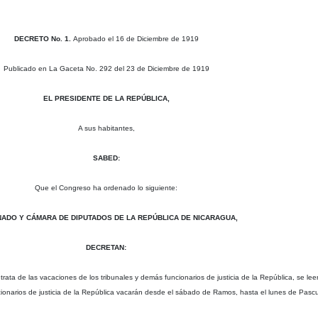
DECRETO No. 1.
Aprobado el 16 de Diciembre de 1919
Publicado en La Gaceta No. 292 del 23 de Diciembre de 1919
EL PRESIDENTE DE LA REPÚBLICA,
A sus habitantes,
SABED:
Que el Congreso ha ordenado lo siguiente:
NADO Y CÁMARA DE DIPUTADOS DE LA REPÚBLICA DE NICARAGUA,
DECRETAN:
trata de las vacaciones de los tribunales y demás funcionarios de justicia de la República, se leer
cionarios de justicia de la República vacarán desde el sábado de Ramos, hasta el lunes de Pasc