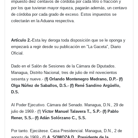
impuesto diez centavos de córdoba por cada litro o fracción y
por los que tuvieran mayor riqueza, pagarán además, un centavo
de córdoba por cada grado de exceso. Estos impuestos se
colectarán en la Aduana respectiva.
Artículo 2.-
Esta ley deroga toda disposición que se le oponga y
empezará a regir desde su publicación en "La Gaceta", Diario
Oficial.
Dado en el Salón de Sesiones de la Cámara de Diputados.
Managua, Distrito Nacional, tres de julio de mil novecientos
sesenta y nueve.- (
f) Orlando Montenegro Medrano, D.P.- (f)
Olga Núñez de Saballos, D.S.- (f) René Sandino Argüello,
D.S.
Al Poder Ejecutivo. Cámara del Senado. Managua, D.N., 29 de
julio de 1969.- (f)
Víctor Manuel Talavera T., S.P.- (f) Pablo
Rener, S.S.- (f) Adán Solórzano C., S.S.
Por tanto. Ejecútese. Casa Presidencial. Managua, D.N., 2 de
agosto de 1969.- (f)
A. SOMOZA D., Presidente de la