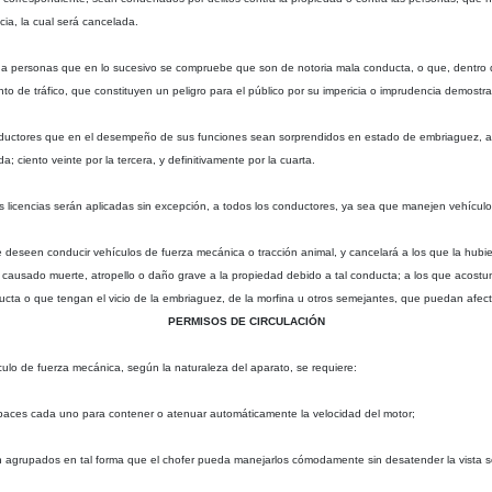
cia, la cual será cancelada.
 a personas que en lo sucesivo se compruebe que son de notoria mala conducta, o que, dentro d
ento de tráfico, que constituyen un peligro para el público por su impericia o imprudencia demost
os conductores que en el desempeño de sus funciones sean sorprendidos en estado de embriagu
; ciento veinte por la tercera, y definitivamente por la cuarta.
as licencias serán aplicadas sin excepción, a todos los conductores, ya sea que manejen vehícul
ue deseen conducir vehículos de fuerza mecánica o tracción animal, y cancelará a los que la hubi
causado muerte, atropello o daño grave a la propiedad debido a tal conducta; a los que acostu
cta o que tengan el vicio de la embriaguez, de la morfina u otros semejantes, que puedan afectar
PERMISOS DE CIRCULACIÓN
culo de fuerza mecánica, según la naturaleza del aparato, se requiere:
apaces cada uno para contener o atenuar automáticamente la velocidad del motor;
én agrupados en tal forma que el chofer pueda manejarlos cómodamente sin desatender la vista so