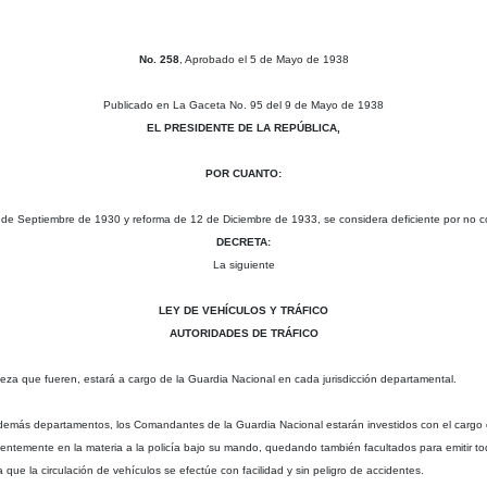
No. 258
, Aprobado el 5 de Mayo de 1938
Publicado en La Gaceta No. 95 del 9 de Mayo de 1938
EL PRESIDENTE DE LA REPÚBLICA,
POR CUANTO:
16 de Septiembre de 1930 y reforma de 12 de Diciembre de 1933, se considera deficiente por no 
DECRETA:
La siguiente
LEY DE VEHÍCULOS Y TRÁFICO
AUTORIDADES DE TRÁFICO
aleza que fueren, estará a cargo de la Guardia Nacional en cada jurisdicción departamental.
 demás departamentos, los Comandantes de la Guardia Nacional estarán investidos con el cargo de
icientemente en la materia a la policía bajo su mando, quedando también facultados para emitir t
a que la circulación de vehículos se efectúe con facilidad y sin peligro de accidentes.