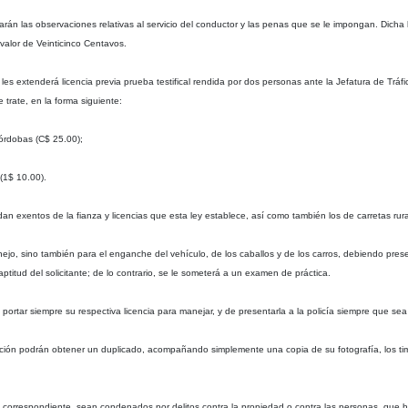
rán las observaciones relativas al servicio del conductor y las penas que se le impongan. Dicha l
valor de Veinticinco Centavos.
 les extenderá licencia previa prueba testifical rendida por dos personas ante la Jefatura de Tr
 trate, en la forma siguiente:
Córdobas (C$ 25.00);
(1$ 10.00).
n exentos de la fianza y licencias que esta ley establece, así como también los de carretas rura
anejo, sino también para el enganche del vehículo, de los caballos y de los carros, debiendo pr
ptitud del solicitante; de lo contrario, se le someterá a un examen de práctica.
portar siempre su respectiva licencia para manejar, y de presentarla a la policía siempre que sea
ción podrán obtener un duplicado, acompañando simplemente una copia de su fotografía, los timb
correspondiente, sean condenados por delitos contra la propiedad o contra las personas, que ha