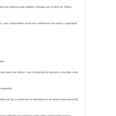
icencia deberá estar sellada y firmada por el Jefe de Tráfico
áfico, que comprueben reunir las condiciones de edad y capacidad,
les.
esentar para ese efecto, una constancia de persona conocida como
 requerido.
res de ley, y probando su identidad en la misma forma prescrita
yan utilizado sus servicios como tales conductores para la