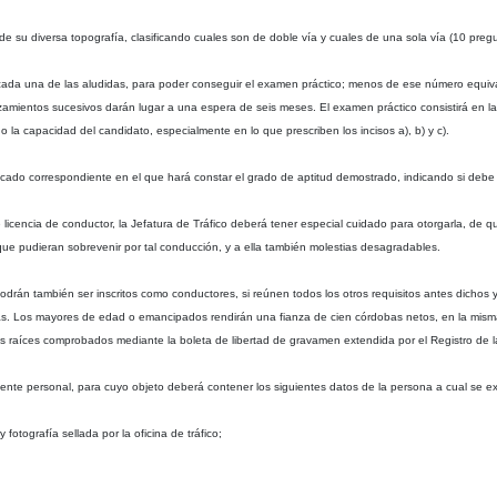
 de su diversa topografía, clasificando cuales son de doble vía y cuales de una sola vía (10 preg
ada una de las aludidas, para poder conseguir el examen práctico; menos de ese número equivald
amientos sucesivos darán lugar a una espera de seis meses. El examen práctico consistirá en l
 la capacidad del candidato, especialmente en lo que prescriben los incisos a), b) y c).
ficado correspondiente en el que hará constar el grado de aptitud demostrado, indicando si debe 
icencia de conductor, la Jefatura de Tráfico deberá tener especial cuidado para otorgarla, de qu
 que pudieran sobrevenir por tal conducción, y a ella también molestias desagradables.
án también ser inscritos como conductores, si reúnen todos los otros requisitos antes dichos y
s. Los mayores de edad o emancipados rendirán una fianza de cien córdobas netos, en la misma
s raíces comprobados mediante la boleta de libertad de gravamen extendida por el Registro de
nte personal, para cuyo objeto deberá contener los siguientes datos de la persona a cual se e
 fotografía sellada por la oficina de tráfico;