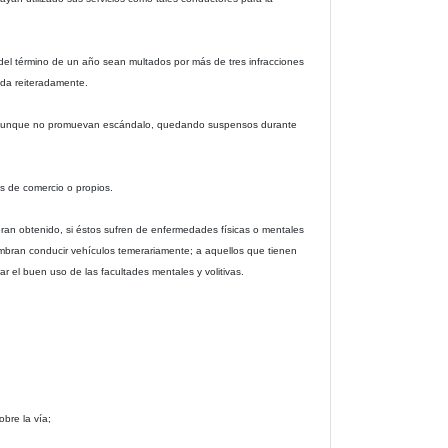
el término de un año sean multados por más de tres infracciones
rada reiteradamente.
ez, aunque no promuevan escándalo, quedando suspensos durante
os de comercio o propios.
eran obtenido, si éstos sufren de enfermedades físicas o mentales
mbran conducir vehículos temerariamente; a aquellos que tienen
 el buen uso de las facultades mentales y volitivas.
bre la vía;