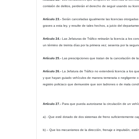
comisión de delitos, perderán el derecho de seguir usando su licen
Artículo 23.-
Serán canceladas igualmente las licencias otorgadas
graves a esta ley, y resulte de tales hechos, a juicio del departam
Artículo 24.-
Las Jefaturas de Tráfico retirarán la licencia a l
un término de treinta días por la primera vez; sesenta por la segunda
Artículo 25.-
Las prescripciones que tratan de la cancelación de l
Artículo 26.-
La Jefatura de Tráfico no extenderá licencia a los q
y que hayan guiado vehículos de manera temeraria o negligente o 
registro policiaco que demuestre que son ladrones o de mala condu
Artículo 27.-
Para que pueda autorizarse la circulación de un vehí
a) - Que esté dotado de dos sistemas de freno suficientemente c
b) – Que los mecanismos de la dirección, frenaje e impulsión, est