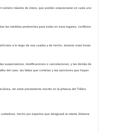
arán el número máximo de éstos, que podrán estacionarse en cada uno
as las medidas pertinentes para evitar en esos lugares, conflictos
vehículos a lo largo de esa cuadra y de hecho, durante esas horas
do las suspensiones, modificaciones o cancelaciones, y las demás de
talles del caso, las faltas que cometan y las sanciones que hayan
cánica, sin estar previamente inscrito en la jefatura del Tráfico
en cuidadoso, hecho por expertos que designará la misma Jefatura