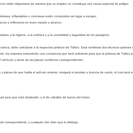
ierno estén dispuestos de manera que su empleo no constituya una causa especial de peligro;
osivas, inflamables o corrosivas estén construidos sin lugar a escape;
 luces y reflectores en buen estado y alcance;
lativo a la higiene, a la estética y a la comodidad y seguridad de los pasajeros.
cánica, debe solicitarse a la respectiva jefatura de Tráfico. Esta nombrará dos técnicos quienes 
ctorio, los expertos extenderán una constancia que será suficiente para que la jefatura de Tráfico
el vehículo y venta de las placas numéricas correspondientes.
ula y placas de que habla el artículo anterior, otorgará el permiso o licencia de ruedo, el cual ser
dad para que está destinado, y el de caballos de fuerza del motor;
ula correspondiente, y cualquier otro dato que lo distinga.