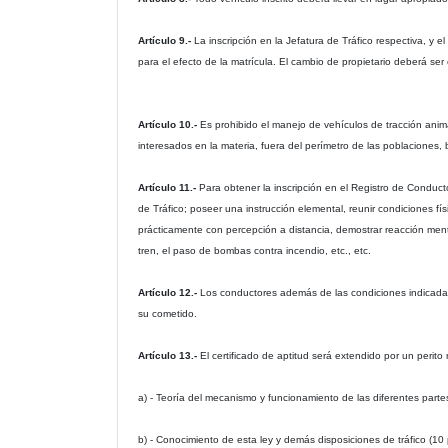
Artículo 9.-
La inscripción en la Jefatura de Tráfico respectiva, y 
para el efecto de la matrícula. El cambio de propietario deberá ser
Artículo 10.-
Es prohibido el manejo de vehículos de tracción ani
interesados en la materia, fuera del perímetro de las poblaciones, b
Artículo 11.-
Para obtener la inscripción en el Registro de Condu
de Tráfico; poseer una instrucción elemental, reunir condiciones fí
prácticamente con percepción a distancia, demostrar reacción menta
tren, el paso de bombas contra incendio, etc., etc.
Artículo 12.-
Los conductores además de las condiciones indicadas
su cometido.
Artículo 13.-
El certificado de aptitud será extendido por un perit
a) - Teoría del mecanismo y funcionamiento de las diferentes parte
b) - Conocimiento de esta ley y demás disposiciones de tráfico (10