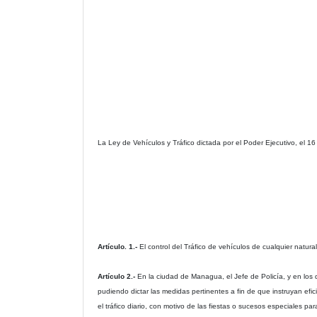
La Ley de Vehículos y Tráfico dictada por el Poder Ejecutivo, el 
Artículo. 1.-
El control del Tráfico de vehículos de cualquier natur
Artículo 2.-
En la ciudad de Managua, el Jefe de Policía, y en los
pudiendo dictar las medidas pertinentes a fin de que instruyan ef
el tráfico diario, con motivo de las fiestas o sucesos especiales par