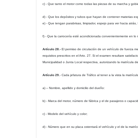
c) - Que tanto el motor como todas las piezas de su marcha y gob
d) - Que los depósitos y tubos que hayan de contener materias expl
e) - Que tengan parabrisas, limpiador, espejo para ver hacia atrás,
f) - Que la carrocería esté acondicionada convenientemente en lo re
Artículo 28.-
El permiso de circulación de un vehículo de fuerza me
requisitos prescritos en el Arto. 27. Si el examen resultare satisfa
Municipalidad o Junta Local respectiva, autorizando la matrícula d
Artículo 29.
- Cada jefatura de Tráfico al tener a la vista la matríc
a) – Nombre, apellido y domicilio del dueño:
b) - Marca del motor, número de fábrica y el de pasajeros o capaci
c) - Modelo del vehículo y color;
d) - Número que en su placa ostentará el vehículo y el de la matríc