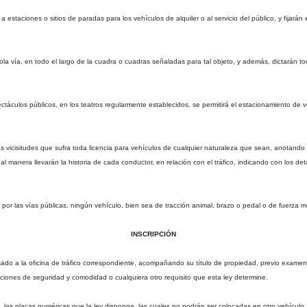
 a estaciones o sitios de paradas para los vehículos de alquiler o al servicio del público, y fij
la vía, en todo el largo de la cuadra o cuadras señaladas para tal objeto, y además, dictarán tod
táculos públicos, en los teatros regularmente establecidos, se permitirá el estacionamiento de 
 las vicisitudes que sufra toda licencia para vehículos de cualquier naturaleza que sean, anotan
l manera llevarán la historia de cada conductor, en relación con el tráfico, indicando con los de
 por las vías públicas, ningún vehículo, bien sea de tracción animal, brazo o pedal o de fuerza me
INSCRIPCIÓN
resado a la oficina de tráfico correspondiente, acompañando su título de propiedad, previo exam
iones de seguridad y comodidad o cualquiera otro requisito que esta ley determine.
o, las placas numéricas que la ley disponga, las cuales no podrán ser colocadas en otro vehículo.