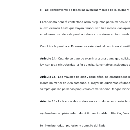
c) - Del conocimiento de todas las avenidas y calles de la ciudad y
El candidato deberá contestar a ocho preguntas por lo menos de c
nuevo examen hasta que hayan transcurrido tres meses; dos aplaz
en el transcurso de esta prueba deberá constatarse en todo sentido
Concluida la prueba el Examinador extenderá al candidato el certi
Artículo 14.-
Cuando se trate de examinar a una dama que solicite l
ley, con toda minuciosidad, a fin de evitar lamentables accidentes
Artículo 15.-
Los mayores de diez y ocho años, no emancipados podr
monto no menor de cien córdobas, ni mayor de quinientos córdoba
siempre que las personas propuestas como fiadoras, tengan biene
Artículo 16.-
La licencia de conducción es un documento estrictame
a) - Nombre completo, edad, domicilio, nacionalidad, filiación, firma y
b) - Nombre, edad, profesión y domicilio del fiador;