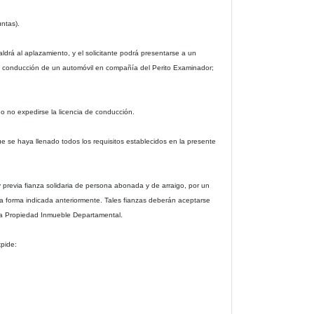
untas).
rá al aplazamiento, y el solicitante podrá presentarse a un
a conducción de un automóvil en compañía del Perito Examinador;
o no expedirse la licencia de conducción.
e se haya llenado todos los requisitos establecidos en la presente
 previa fianza solidaria de persona abonada y de arraigo, por un
 forma indicada anteriormente. Tales fianzas deberán aceptarse
 la Propiedad Inmueble Departamental.
xpide: