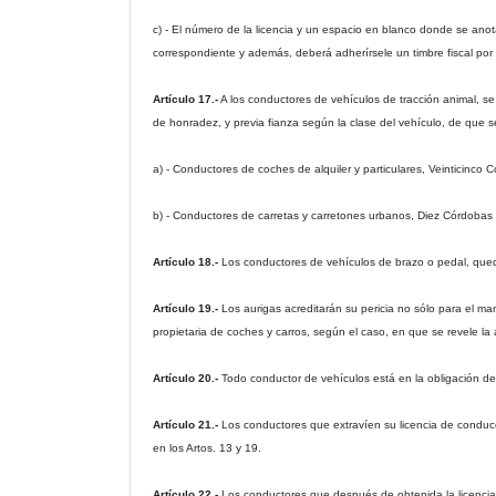
c) - El número de la licencia y un espacio en blanco donde se anota
correspondiente y además, deberá adherírsele un timbre fiscal por 
Artículo 17.-
A los conductores de vehículos de tracción animal, se
de honradez, y previa fianza según la clase del vehículo, de que se
a) - Conductores de coches de alquiler y particulares, Veinticinco 
b) - Conductores de carretas y carretones urbanos, Diez Córdobas 
Artículo 18.-
Los conductores de vehículos de brazo o pedal, queda
Artículo 19.-
Los aurigas acreditarán su pericia no sólo para el m
propietaria de coches y carros, según el caso, en que se revele la a
Artículo 20.-
Todo conductor de vehículos está en la obligación de 
Artículo 21.-
Los conductores que extravíen su licencia de conduc
en los Artos. 13 y 19.
Artículo 22.-
Los conductores que después de obtenida la licencia 