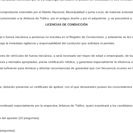
el comprobante extendido por el Distrito Nacional, Municipalidad o junta Local, de haberse entera
 comunicado a la Jefatura de Tráfico, por el antiguo dueño y por el adquirente, y, se procederá a
LICENCIAS DE CONDUCCIÓN
mal o fuerza mecánica a personas no inscritas en el Registro de Conductores, y solamente se l
ajo la inmediata vigilancia y responsabilidad del conductor que solicitare el permiso.
ctores de vehículos de fuerza mecánica, a será necesario ser mayor de edad o emancipado, de b
sicas y mentales apropiadas, previa certificación médica, y garantizar especialmente la eficiencia
l suficiente para dominar y afrontar circunstancias de gravedad que con frecuencia ocurren en la
, deberán presentar un certificado de aptitud, con el que demuestren poseer los conocimientos
o nombrado especialmente por la respectiva Jefatura de Tráfico, quien examinará a los candidatos
s del aparato (10 preguntas);
 preguntas);