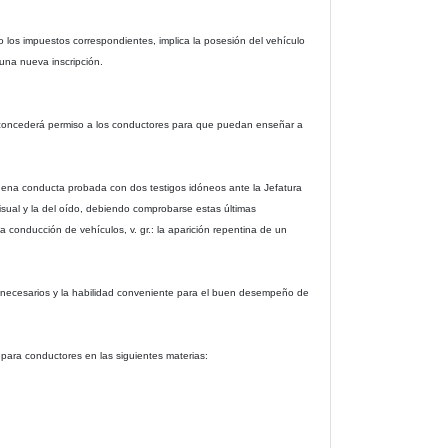
do los impuestos correspondientes, implica la posesión del vehículo
 una nueva inscripción.
es concederá permiso a los conductores para que puedan enseñar a
uena conducta probada con dos testigos idóneos ante la Jefatura
 visual y la del oído, debiendo comprobarse estas últimas
 conducción de vehículos, v. gr.: la aparición repentina de un
 necesarios y la habilidad conveniente para el buen desempeño de
 para conductores en las siguientes materias: