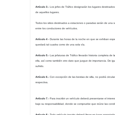
Artículo 3.-
Los jefes de Tráfico designarán los lugares destinados
de aquellos lugares.
Todos los sitios destinados a estaciones o paradas serán de una so
entre los conductores de vehículos.
Artículo 4 -
Durante las horas de la noche en que se exhiban espec
quedará tal cuadra como de una sola vía.
Artículo 5.-
Las jefaturas de Tráfico llevarán historia completa de
ella, así como también otro dato que juzgue de importancia. De igua
sufrido.
Artículo 6.-
Con excepción de las bestias de silla, no podrá circular
respectiva.
Artículo 7.-
Para inscribir un vehículo deberá presentarse el inte
bajo su responsabilidad, donde se compruebe que reúne las condic
Artículo 8.-
Todo vehículo inscrito deberá llevar en lugar apropiad