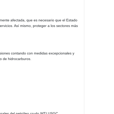
amente afectada, que es necesario que el Estado
servicios. Así mismo, proteger a los sectores más
ecisiones contando con medidas excepcionales y
ro de hidrocarburos.
cionales del petróleo crudo WTI USGC,