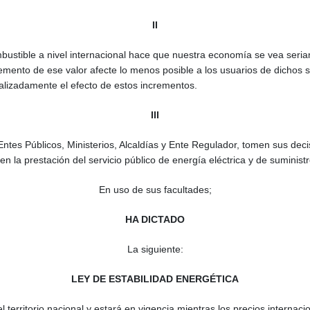
II
bustible a nivel internacional hace que nuestra economía se vea seri
remento de ese valor afecte lo menos posible a los usuarios de dichos 
ocalizadamente el efecto de estos incrementos.
III
 Entes Públicos, Ministerios, Alcaldías y Ente Regulador, tomen sus d
n la prestación del servicio público de energía eléctrica y de suminist
En uso de sus facultades;
HA DICTADO
La siguiente:
LEY DE ESTABILIDAD ENERGÉTICA
el territorio nacional y estará en vigencia mientras los precios interna