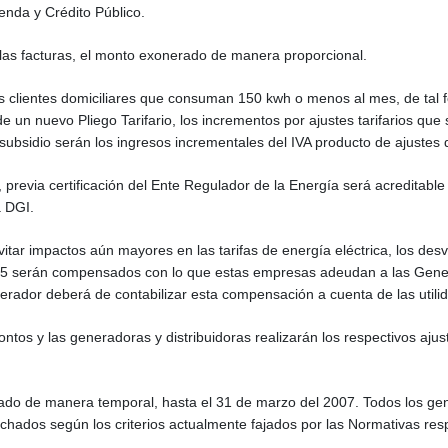
ienda y Crédito Público.
las facturas, el monto exonerado de manera proporcional.
los clientes domiciliares que consuman 150 kwh o menos al mes, de tal f
 un nuevo Pliego Tarifario, los incrementos por ajustes tarifarios que s
subsidio serán los ingresos incrementales del IVA producto de ajustes d
 previa certificación del Ente Regulador de la Energía será acreditabl
a DGI.
itar impactos aún mayores en las tarifas de energía eléctrica, los desví
005 serán compensados con lo que estas empresas adeudan a las Gene
ador deberá de contabilizar esta compensación a cuenta de las utilidad
ontos y las generadoras y distribuidoras realizarán los respectivos aju
ado de manera temporal, hasta el 31 de marzo del 2007. Todos los ge
hados según los criterios actualmente fajados por las Normativas resp