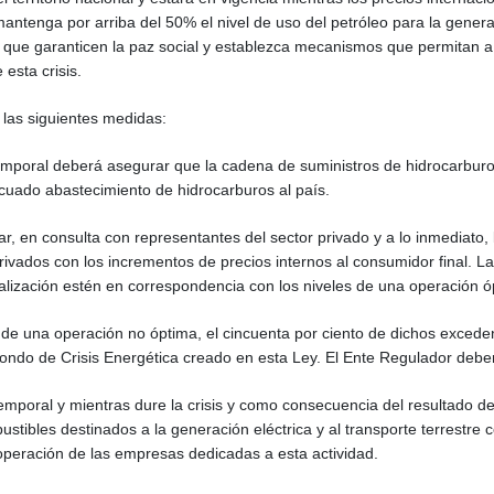
mantenga por arriba del 50% el nivel de uso del petróleo para la genera
s que garanticen la paz social y establezca mecanismos que permitan a 
esta crisis.
 las siguientes medidas:
emporal deberá asegurar que la cadena de suministros de hidrocarburo
cuado abastecimiento de hidrocarburos al país.
r, en consulta con representantes del sector privado y a lo inmediato,
derivados con los incrementos de precios internos al consumidor final. 
lización estén en correspondencia con los niveles de una operación ó
de una operación no óptima, el cincuenta por ciento de dichos exceden
 Fondo de Crisis Energética creado en esta Ley. El Ente Regulador deber
mporal y mientras dure la crisis y como consecuencia del resultado de
stibles destinados a la generación eléctrica y al transporte terrestre 
a operación de las empresas dedicadas a esta actividad.